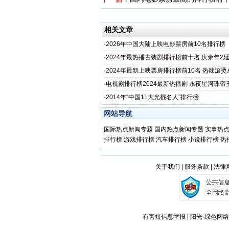
相关文章
·
2026年中国大陆上映电影票房前10名排行榜
·
2024年最热播古装剧排行榜前十名 庆余年2
高水准制作
·
2024年最新上映票房排行榜前10名 热辣滚
房冠军
·
电视剧排行榜2024最新热播剧 永夜星河珠帘
据11月热播剧前三
·
2014年“中国11大光棍名人”排行榜
网站导航
国际热点新闻专题
国内热点新闻专题
实事热
排行榜
游戏排行榜
汽车排行榜
小说排行榜
热
关于我们
|
服务条款
|
法律
有害短信息举报 | 阳光·绿色网络