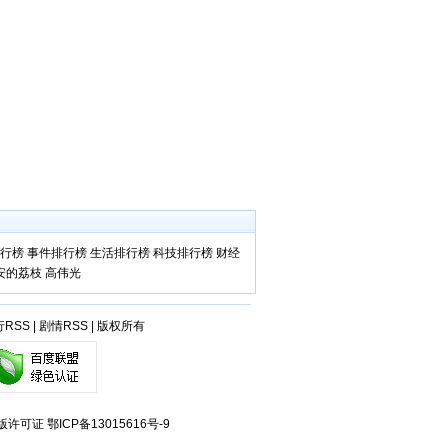
行榜
事件排行榜
生活排行榜
科技排行榜
财经
安的荔枝
高伟光
行RSS
|
剧情RSS
|
版权所有
出版许可证
鄂ICP备13015616号-9