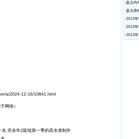
·
盘点内
·
盘点身
·
201
·
2013
·
2013
.com/a/2024-12-16/10841.html
于网络）
十名 庆余年2延续第一季的高水准制作
十名