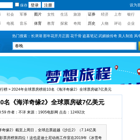
设为
保存
际
社会
军事
图片
女性
生活
旅游
证券
经济
上市
银行
影
电视
音乐
体育
教育
探索
奇闻
历史
人物
评论
企业
热门搜索：
长津湖
那年花开月正圆
花千骨
盗墓笔记
武媚娘传奇
美人制造
风
行榜
>
2024年全球票房榜前10名《海洋奇缘2》全球票房破7亿美元
10名《海洋奇缘2》全球票房破7亿美元
1:58:59 作者：不详 来源：1905电影网 点击：
12492次
奇缘2》截至上周日，全球总票超越《沙丘2》（7.14亿美
球电影票房榜第四位！这也是迪士尼动画工作室在2019年《冰雪奇