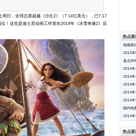
周日，全球总票超越《沙丘2》（7.14亿美元），已7.17
四位！这也是迪士尼动画工作室在2019年《冰雪奇缘2》后
热点新
·
电视剧
幕宿敌占
·
201
·
盘点内
·
201
·
201
·
201
·
201
·
2014
·
国内电
·
201
热点新