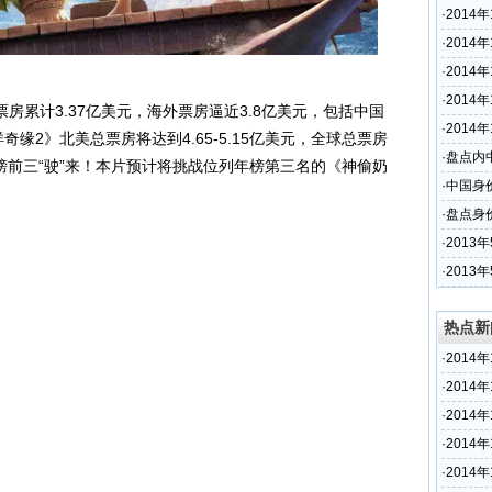
·
201
·
201
·
201
·
201
房累计3.37亿美元，海外票房逼近3.8亿美元，包括中国
·
201
奇缘2》北美总票房将达到4.65-5.15亿美元，全球总票房
·
盘点内
向年榜前三“驶”来！本片预计将挑战位列年榜第三名的《神偷奶
·
中国身
·
盘点身
·
201
·
2013
热点新
·
201
·
201
·
201
·
201
·
201