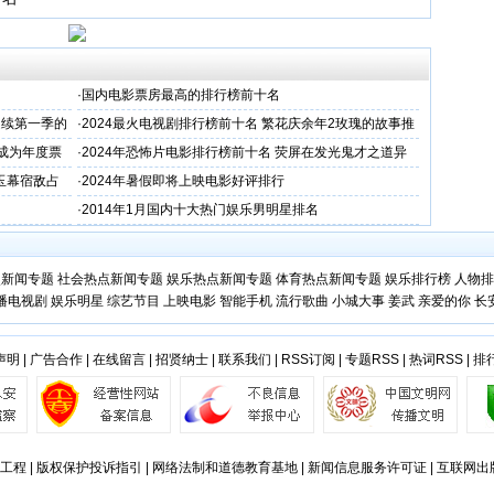
·
国内电影票房最高的排行榜前十名
延续第一季的
·
2024最火电视剧排行榜前十名 繁花庆余年2玫瑰的故事推
荐下
烫成为年度票
·
2024年恐怖片电影排行榜前十名 荧屏在发光鬼才之道异
形夺命舰均值得推荐
玉幕宿敌占
·
2024年暑假即将上映电影好评排行
·
2014年1月国内十大热门娱乐男明星排名
点新闻专题
社会热点新闻专题
娱乐热点新闻专题
体育热点新闻专题
娱乐排行榜
人物排
播电视剧
娱乐明星
综艺节目
上映电影
智能手机
流行歌曲
小城大事
姜武
亲爱的你
长
声明
|
广告合作
|
在线留言
|
招贤纳士
|
联系我们
|
RSS订阅
|
专题RSS
|
热词RSS
|
排
工程 | 版权保护投诉指引 | 网络法制和道德教育基地 | 新闻信息服务许可证 | 互联网